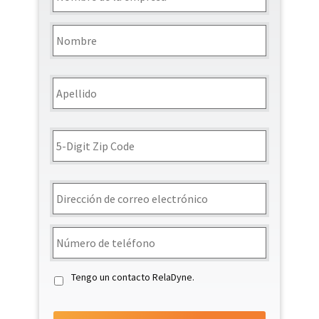
la
empresa
*
Nombre
Nombre
*
Apellidos
Código
Dirección
Postal
Email
*
Teléfono
*
Tengo un contacto RelaDyne.