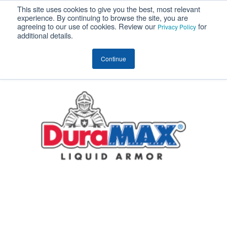
This site uses cookies to give you the best, most relevant
MENU
experience. By continuing to browse the site, you are
agreeing to our use of cookies. Review our
for
Privacy Policy
additional details.
DuraMAX (Automoción)
Continue