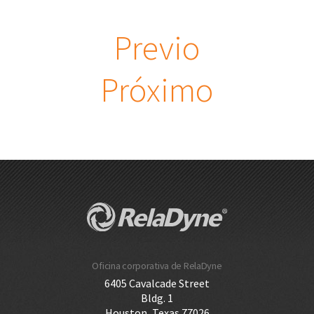
Previo
Próximo
Oficina corporativa de RelaDyne
6405 Cavalcade Street
Bldg. 1
Houston, Texas 77026